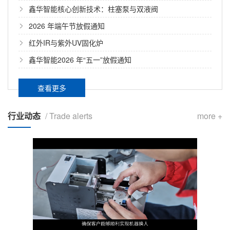
及耐久性相关难题
鑫华智能核心创新技术：柱塞泵与双液阀
2026 年端午节放假通知
红外IR与紫外UV固化炉
鑫华智能2026 年“五一”放假通知
查看更多
行业动态
/ Trade alerts
more +