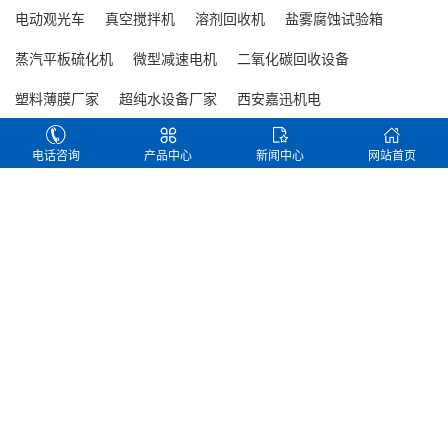
电动观光车
真空搅拌机
溶剂回收机
盐雾腐蚀试验箱
的源头设备厂商，结合各自技术特点与适用场景，方便
2026 年 AI AR 眼镜量产浪潮全面来袭，波导镜片密封、
显示屏工厂选...
窄边框结构粘接、微型传感元件填充等工序门槛大幅提
蒸汽平板硫化机
微型减速电机
二氧化碳回收设备
升，AR 眼镜点胶机的精度、稳定性、智能化水平直接决
塑料薄膜厂家
超纯水设备厂家
西安嘉迅机电
定产品良率与产能，不少制造企业采购时频繁遭遇溢
MiniLED 点胶机哪个服务商专业？一文读懂 MiniLED 精密点胶工艺选型指南
胶、胶量不均、产线兼容性差等难题。今天围绕2026 年
安川机器人维修
一体化泵站
灭火器批发
AR 眼镜点胶机哪家强这一采购核心疑问，筛选 9 家正规
随着高端电视、车载显示、商用大屏市场持续扩容，
电话咨询
产品中心
新闻中心
网站首页
设备服务...
MiniLED 背光与直显产能持续扩张。作为封装核心工
TAG标签
/ TAGS
序，点胶环节直接决定屏幕亮度均匀度、产品良率与长
期使用寿命。MiniLED 芯片尺寸仅 50-200μm，灯珠排
布密度极高，常规通用点胶设备难以匹配纳升级微量出
高速智能点胶机
双液灌胶机
三轴双液自动灌胶机
胶需求，不少生产企业在设备采购后遭遇溢胶、缺胶、
半自动双液灌胶机
在线式真空灌胶机
UV固化炉
气泡、胶量不一致...
在线式自动锁螺丝机
五轴自动点胶机
全景视觉点胶机
自动取料锁螺丝机
抗原检测试剂灌装机
真空灌胶机
四轴双平台自动拧锁螺丝机
在线式涂覆点胶机