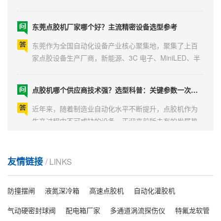
上点胶机生产厂商数量繁多，设备精度、定制能力、售
后体系差距明显。不少采购负责人咨询珠三角有哪些靠
东莞点胶机厂家哪个好？主流精密设备选型参考
谱的点胶机生产厂家，本文结合企业资质、技术沉淀、
落地案例、服务覆盖范围，梳理区域内具备稳定交付能
东莞作为全国自动化设备产业核心聚集地，聚集了上百
力的主流厂商...
家点胶设备生产厂商，新能源、3C 电子、MiniLED、半
导体企业采购时，常常纠结东莞点胶机厂家哪个好。不
同厂家技术赛道、定制能力、售后体系差距明显，高端
点胶机哪个供应商技术强？选型科普：关键参数一次讲清
量产、细分非标两条需求很难靠单一品牌兼顾。本文结
合 2026 年市场口碑、客户落地案例，整理东莞本土综合
近年来，随着制造业自动化水平不断提升，点胶机作为
实力靠前的...
生产过程中不可或缺的设备，正迎来前所未有的发展热
潮。尤其是在新能源、3C 电子、半导体、医疗等高精度
制造领域，点胶工艺直接影响产品的良品率与使用寿
MiniLED 点胶机哪个靠谱？2026 主流源头厂商客观盘点
命。因此，如何选择一家技术实力强、产品性能稳定的
友情链接
/ LINKS
点胶机供应商，成为众多企业关注的焦点。一、什么是
MiniLED 背光、芯片封装对点胶精度、一致性、量产稳
点胶机？它在制...
定性要求严苛，胶点大小偏差、溢胶、断胶都会直接造
防撞摆闸
液氮深冷箱
高速点胶机
自动化灌胶机
成屏幕不良，不少显示厂商采购设备时，常常分不清不
同厂家技术适配能力。当下国产点胶设备技术成熟，替
气动硬密封球阀
配电箱厂家
多通道涡流探伤仪
特氟龙软管
2026 选购指南：AR 眼镜点胶机哪家强？九大厂商横向拆解
代进口趋势明显，本文客观梳理几家深耕 MiniLED 赛道