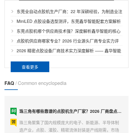
东莞全自动点胶机生产厂商：22 年深耕经验，为制造业注
入智能动能
MiniLED 点胶设备选型测评，东莞鑫华智能配套方案解析
东莞点胶机哪个供应商技术强？深度解析鑫华智能的核心
技术优势
点胶机供应商哪家专业？2026 行业源头厂商专业实力评
估指南
2026 精密点胶设备厂商技术实力深度解析 —— 鑫华智能
制造
查看更多
FAQ
/ Common encyclopedia
珠三角有哪些靠谱的点胶机生产厂家？2026 厂商盘点与选购参考
珠三角聚集了国内规模庞大的电子、新能源、半导体制
造产业，点胶、灌胶、精密流体封装是产线刚需，市场